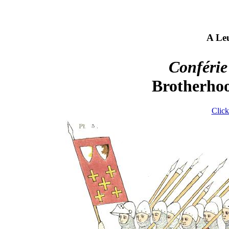
A Le
Conférie
Brotherhoo
Click